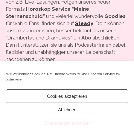
von z.B. Live-Lesungen, Folgen unseres neuen
Formats
Horoskop Service “Meine
Sternenschuld”
und vielerlei wundervolle
Goodies
für wahre Fans, finden sich auf
Steady
. Dort können
unsere Zuhörer:innen, besser bekannt als unsere
“Drambertas und Dramovics”, ein
Abo
abschließen.
Damit unterstützen sie uns als Podcaster:innen dabei,
flexibler und unabhängiger unserer Leidenschaft
nachgehen zu können.
Wir wünschen gute Unterhaltung!
Wir verwenden Cookies, um unsere Website und unseren Service zu
optimieren.
Danke für’s Zuhören und Bussi aus Wien
Asta, Tatjana und Nora
Cookies akzeptieren
Ablehnen
Einstellungen anzeigen
Chosen WordPress Theme
by Compete Themes.