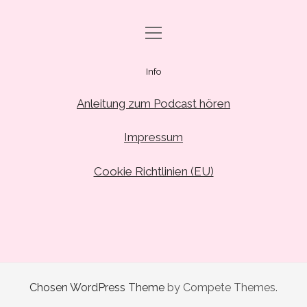
Menü
DRAMA CARBONARA, BABY!
öffnen
ABO & SUPPORT
Info
PODCAST FOLGEN
Anleitung zum Podcast hören
SHOP
Impressum
ÜBER UNS
Cookie Richtlinien (EU)
PRESSE
EVENTS & BOOKING
Menü
INFO
öffnen
IMPRESSUM
facebook
instagram
youtube
email
spotify
Chosen WordPress Theme
by Compete Themes.
ANLEITUNG ZUM PODCAST-HÖREN