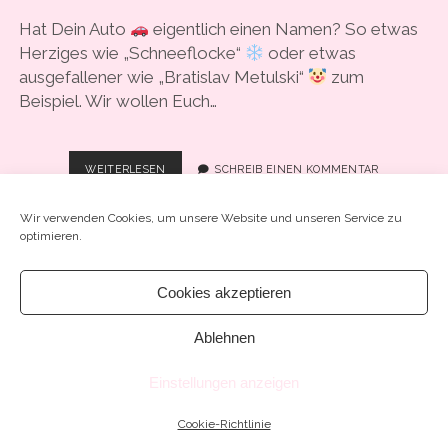
COOKIE-RICHTLINIE (EU)
Hat Dein Auto
eigentlich einen Namen? So etwas
Herziges wie „Schneeflocke“
oder etwas
ausgefallener wie „Bratislav Metulski“
zum
Beispiel. Wir wollen Euch…
#72:
WEITERLESEN
SCHREIB EINEN KOMMENTAR
„VOR
MEINER
Wir verwenden Cookies, um unsere Website und unseren Service zu
TÜR
optimieren.
PARKTE
DAS
Cookies akzeptieren
GROSSE G
Chosen WordPress Theme
by Compete Themes.
LÜCK“
Ablehnen
Einstellungen anzeigen
Cookie-Richtlinie