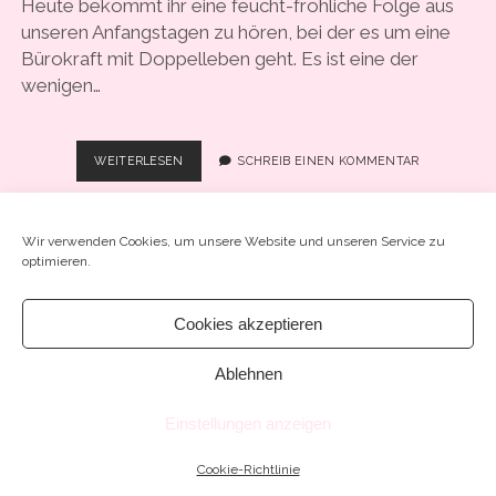
Heute bekommt ihr eine feucht-fröhliche Folge aus
COOKIE-RICHTLINIE (EU)
unseren Anfangstagen zu hören, bei der es um eine
Bürokraft mit Doppelleben geht. Es ist eine der
wenigen…
#7
WEITERLESEN
SCHREIB EINEN KOMMENTAR
–
“BÜROKRAFT
MIT
Wir verwenden Cookies, um unsere Website und unseren Service zu
DOPPELLEBEN”
optimieren.
Cookies akzeptieren
Chosen WordPress Theme
by Compete Themes.
Ablehnen
Einstellungen anzeigen
Cookie-Richtlinie