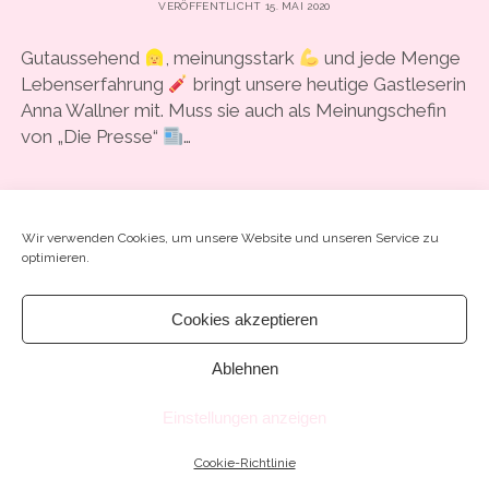
VERÖFFENTLICHT 15. MAI 2020
COOKIE-RICHTLINIE (EU)
Gutaussehend
, meinungsstark
und jede Menge
Lebenserfahrung
bringt unsere heutige Gastleserin
Anna Wallner mit. Muss sie auch als Meinungschefin
von „Die Presse“
…
#32
WEITERLESEN
SCHREIB EINEN KOMMENTAR
–
Wir verwenden Cookies, um unsere Website und unseren Service zu
“SPURLOS
optimieren.
VERSCHWUNDEN:
WO
IST
Cookies akzeptieren
MEIN
MANN?”
Ablehnen
Chosen WordPress Theme
by Compete Themes.
MIT
„DIE
Einstellungen anzeigen
PRESSE“-
JOURNALISTIN
ANNA
Cookie-Richtlinie
WALLNER