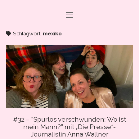
Menü
DRAMA CARBONARA, BABY!
öffnen
ABO & SUPPORT
Schlagwort:
mexiko
PODCAST FOLGEN
SHOP
ÜBER UNS
PRESSE
EVENTS & BOOKING
Menü
INFO
öffnen
#32 – “Spurlos verschwunden: Wo ist
IMPRESSUM
mein Mann?” mit „Die Presse“-
facebook
instagram
youtube
email
spotify
ANLEITUNG ZUM PODCAST-HÖREN
Journalistin Anna Wallner