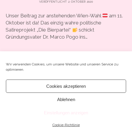
VERÖFFENTLICHT 2. OKTOBER 2020
COOKIE-RICHTLINIE (EU)
Unser Beitrag zur anstehenden Wien-Wahl
am 11.
Oktober ist da! Das einzig wahre politische
Satireprojekt „Die Bierpartei“
schickt
Gründungsvater Dr. Marco Pogo ins…
#52
WEITERLESEN
SCHREIB EINEN KOMMENTAR
–
Wir verwenden Cookies, um unsere Website und unseren Service zu
“HART,
optimieren.
ABER
GERECHT?
–
Cookies akzeptieren
WIR
STELLTEN
Ablehnen
Chosen WordPress Theme
by Compete Themes.
IHN
AUF
Einstellungen anzeigen
DIE
PROBE”
MIT
Cookie-Richtlinie
BIERPARTEI-