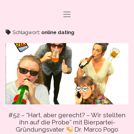
Menü
DRAMA CARBONARA, BABY!
öffnen
ABO & SUPPORT
Schlagwort:
online dating
PODCAST FOLGEN
SHOP
ÜBER UNS
PRESSE
EVENTS & BOOKING
Menü
INFO
öffnen
#52 – “Hart, aber gerecht? – Wir stellten
IMPRESSUM
ihn auf die Probe” mit Bierpartei-
facebook
instagram
youtube
email
spotify
ANLEITUNG ZUM PODCAST-HÖREN
Gründungsvater
Dr. Marco Pogo