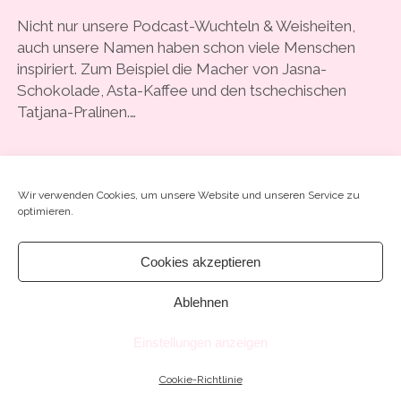
COOKIE-RICHTLINIE (EU)
Nicht nur unsere Podcast-Wuchteln & Weisheiten,
auch unsere Namen haben schon viele Menschen
inspiriert. Zum Beispiel die Macher von Jasna-
Schokolade, Asta-Kaffee und den tschechischen
Tatjana-Pralinen.…
#29
WEITERLESEN
SCHREIB EINEN KOMMENTAR
–
Wir verwenden Cookies, um unsere Website und unseren Service zu
“FRAUEN
optimieren.
GEBEN
MIR,
WAS
Cookies akzeptieren
ICH
BEI
Ablehnen
Chosen WordPress Theme
by Compete Themes.
MEINEM
MANN
Einstellungen anzeigen
VERMISSE”
Cookie-Richtlinie