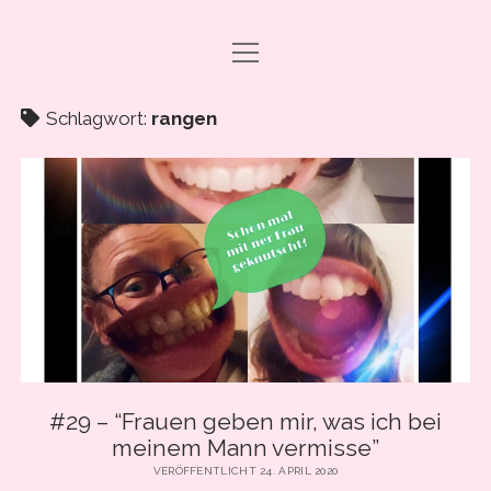
Menü
DRAMA CARBONARA, BABY!
öffnen
ABO & SUPPORT
Schlagwort:
rangen
PODCAST FOLGEN
SHOP
ÜBER UNS
PRESSE
EVENTS & BOOKING
Menü
INFO
öffnen
#29 – “Frauen geben mir, was ich bei
IMPRESSUM
meinem Mann vermisse”
facebook
instagram
youtube
email
spotify
ANLEITUNG ZUM PODCAST-HÖREN
VERÖFFENTLICHT 24. APRIL 2020