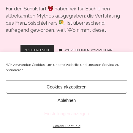
COOKIE-RICHTLINIE (EU)
Für den Schulstart
haben wir für Euch einen
altbekannten Mythos ausgegraben: die Verführung
des Französischlehrers
. Ist überraschend
aufregend geworden, weil: Wo nimmt diese…
#49
WEITERLESEN
SCHREIB EINEN KOMMENTAR
–
„MEINE
Wir verwenden Cookies, um unsere Website und unseren Service zu
BEICHTE
optimieren.
–
MIT
18
Cookies akzeptieren
VERFÜHRTE
Chosen WordPress Theme
by Compete Themes.
Ablehnen
ICH
MEINEN
LEHRER“
Einstellungen anzeigen
Cookie-Richtlinie