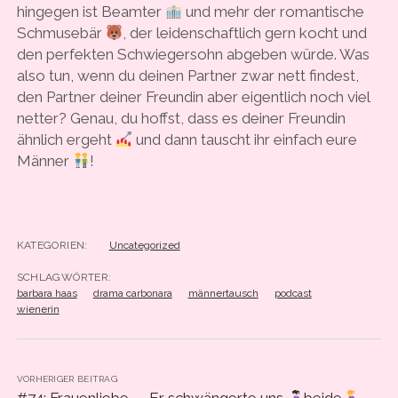
hingegen ist Beamter
und mehr der romantische
Schmusebär
, der leidenschaftlich gern kocht und
den perfekten Schwiegersohn abgeben würde. Was
also tun, wenn du deinen Partner zwar nett findest,
den Partner deiner Freundin aber eigentlich noch viel
netter? Genau, du hoffst, dass es deiner Freundin
ähnlich ergeht
und dann tauscht ihr einfach eure
Männer
!
KATEGORIEN:
Uncategorized
SCHLAGWÖRTER:
barbara haas
drama carbonara
männertausch
podcast
wienerin
VORHERIGER BEITRAG
#74: Frauenliebe – „Er schwängerte uns
beide
.