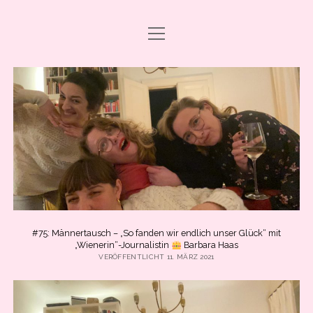
Menü
DRAMA CARBONARA, BABY!
öffnen
ABO & SUPPORT
PODCAST FOLGEN
SHOP
ÜBER UNS
PRESSE
EVENTS & BOOKING
#75: Männertausch – „So fanden wir endlich unser Glück“ mit
Menü
„Wienerin“-Journalistin
Barbara Haas
INFO
öffnen
VERÖFFENTLICHT 11. MÄRZ 2021
IMPRESSUM
facebook
instagram
youtube
email
spotify
ANLEITUNG ZUM PODCAST-HÖREN