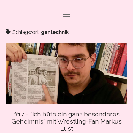
Menü
DRAMA CARBONARA, BABY!
öffnen
ABO & SUPPORT
Schlagwort:
gentechnik
PODCAST FOLGEN
SHOP
ÜBER UNS
PRESSE
EVENTS & BOOKING
Menü
INFO
öffnen
#17 – “Ich hüte ein ganz besonderes
IMPRESSUM
Geheimnis” mit Wrestling-Fan Markus
facebook
instagram
youtube
email
spotify
ANLEITUNG ZUM PODCAST-HÖREN
Lust