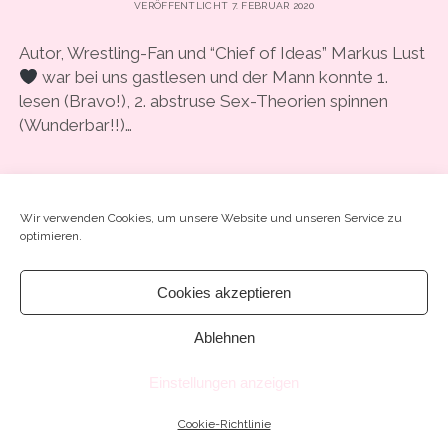
VERÖFFENTLICHT 7. FEBRUAR 2020
COOKIE-RICHTLINIE (EU)
Autor, Wrestling-Fan und “Chief of Ideas” Markus Lust
war bei uns gastlesen und der Mann konnte 1.
lesen (Bravo!), 2. abstruse Sex-Theorien spinnen
(Wunderbar!!)…
#17
WEITERLESEN
SCHREIB EINEN KOMMENTAR
–
Wir verwenden Cookies, um unsere Website und unseren Service zu
“ICH
optimieren.
HÜTE
EIN
GANZ
Cookies akzeptieren
BESONDERES
GEHEIMNIS”
Ablehnen
Chosen WordPress Theme
by Compete Themes.
MIT
WRESTLING-
Einstellungen anzeigen
FAN
MARKUS
LUST
Cookie-Richtlinie