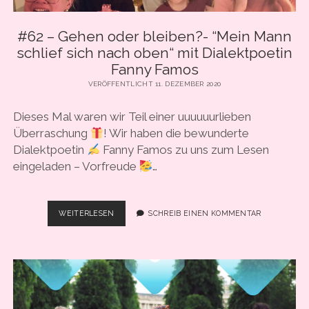
CARBONARA
#62 – Gehen oder bleiben?- “Mein Mann
schlief sich nach oben“ mit Dialektpoetin
Fanny Famos
VERÖFFENTLICHT 11. DEZEMBER 2020
Dieses Mal waren wir Teil einer uuuuuurlieben
Überraschung
! Wir haben die bewunderte
Dialektpoetin
Fanny Famos zu uns zum Lesen
eingeladen – Vorfreude
…
#62
WEITERLESEN
SCHREIB EINEN KOMMENTAR
–
GEHEN
ODER
BLEIBEN?
-
“MEIN
MANN