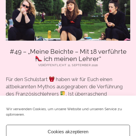
SCHLIEF
SICH
NACH
OBEN“
MIT
DIALEKTPOETIN
FANNY
FAMOS
#49 – „Meine Beichte – Mit 18 verführte
ich meinen Lehrer“
VERÖFFENTLICHT 11. SEPTEMBER 2020
Für den Schulstart
haben wir für Euch einen
altbekannten Mythos ausgegraben: die Verführung
des Französischlehrers
. Ist überraschend
aufregend geworden, weil: Wo nimmt diese…
Wir verwenden Cookies, um unsere Website und unseren Service zu
optimieren.
#49
WEITERLESEN
SCHREIB EINEN KOMMENTAR
–
Cookies akzeptieren
„MEINE