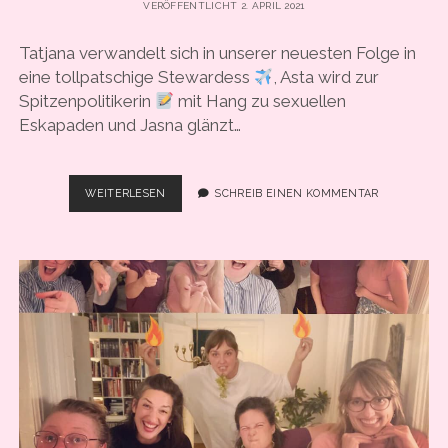
VERÖFFENTLICHT 2. APRIL 2021
COOKIE-RICHTLINIE (EU)
Tatjana verwandelt sich in unserer neuesten Folge in
eine tollpatschige Stewardess
, Asta wird zur
Spitzenpolitikerin
mit Hang zu sexuellen
Eskapaden und Jasna glänzt…
#78:
WEITERLESEN
SCHREIB EINEN KOMMENTAR
„SHOWDOWN
AM
VILSALPSEE“
–
EIN
KURZKRIMI
VON
MATHIAS
„MEDDI“
MÜLLER
FÜR
DRAMA