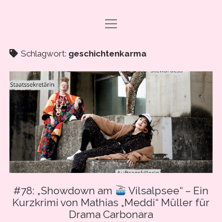
Menü
DRAMA CARBONARA, BABY!
öffnen
ABO & SUPPORT
Schlagwort:
geschichtenkarma
PODCAST FOLGEN
SHOP
ÜBER UNS
PRESSE
EVENTS & BOOKING
Menü
INFO
öffnen
#78: „Showdown am
Vilsalpsee“ – Ein
IMPRESSUM
Kurzkrimi von Mathias „Meddi“ Müller für
facebook
instagram
youtube
email
spotify
ANLEITUNG ZUM PODCAST-HÖREN
Drama Carbonara