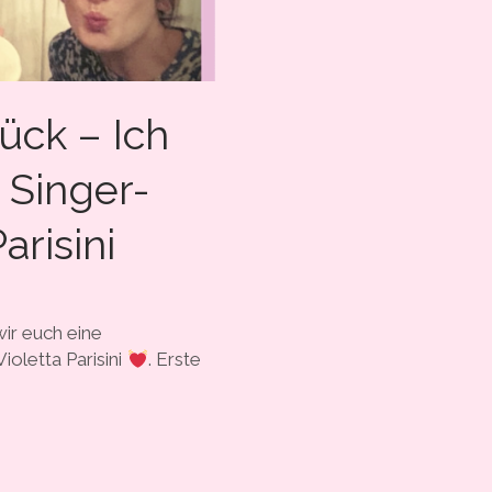
ück – Ich
 Singer-
arisini
ir euch eine
ioletta Parisini
. Erste