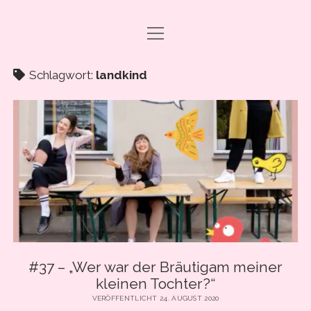
Menü
DRAMA CARBONARA, BABY!
öffnen
ABO & SUPPORT
Schlagwort:
landkind
PODCAST FOLGEN
SHOP
ÜBER UNS
PRESSE
EVENTS & BOOKING
Menü
INFO
öffnen
#37 – „Wer war der Bräutigam meiner
IMPRESSUM
kleinen Tochter?“
facebook
instagram
youtube
email
spotify
ANLEITUNG ZUM PODCAST-HÖREN
VERÖFFENTLICHT 24. AUGUST 2020