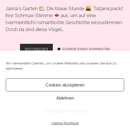
COOKIE-RICHTLINIE (EU)
Jasna´s Garten
. Die blaue Stunde
. Tatjana packt
ihre Schmusi-Stimme
aus, um auf eine
(vermeintlich) romantische Geschichte einzustimmen.
Doch da sind diese Vögel…
#37
WEITERLESEN
SCHREIB EINEN KOMMENTAR
–
„WER
Wir verwenden Cookies, um unsere Website und unseren Service zu
WAR
optimieren.
DER
BRÄUTIGAM
MEINER
Cookies akzeptieren
KLEINEN
Chosen WordPress Theme
by Compete Themes.
TOCHTER?“
Ablehnen
Einstellungen anzeigen
Cookie-Richtlinie