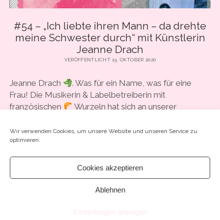
#54 – „Ich liebte ihren Mann – da drehte
meine Schwester durch“ mit Künstlerin
Jeanne Drach
VERÖFFENTLICHT 15. OKTOBER 2020
Jeanne Drach
. Was für ein Name, was für eine
Frau! Die Musikerin & Labelbetreiberin mit
französischen
Wurzeln hat sich an unserer
Lesetafel ausgetobt,…
Wir verwenden Cookies, um unsere Website und unseren Service zu
optimieren.
#54
WEITERLESEN
SCHREIB EINEN KOMMENTAR
–
Cookies akzeptieren
„ICH
LIEBTE
Ablehnen
IHREN
MANN
–
Einstellungen anzeigen
DA