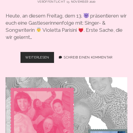
VERÖFFENTLICHT 13. NOVEMBER 2020
COOKIE-RICHTLINIE (EU)
Heute, an diesem Freitag, dem 13.
präsentieren wir
euch eine Gastleserinnenfolge mit: Singer- &
Songwriterin
Violetta Parisini
. Erste Sache, die
wir gelernt…
#58
WEITERLESEN
SCHREIB EINEN KOMMENTAR
–
„GESTOHLENES
GLÜCK
–
ICH
ENTFÜHRTE
EIN
KIND“ MIT
SINGER-
SONGWRITERIN
VIOLETTA
PARISINI