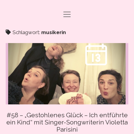
Menü
DRAMA CARBONARA, BABY!
öffnen
ABO & SUPPORT
Schlagwort:
musikerin
PODCAST FOLGEN
SHOP
ÜBER UNS
PRESSE
EVENTS & BOOKING
Menü
INFO
öffnen
#58 – „Gestohlenes Glück – Ich entführte
IMPRESSUM
ein Kind“ mit Singer-Songwriterin Violetta
facebook
instagram
youtube
email
spotify
ANLEITUNG ZUM PODCAST-HÖREN
Parisini