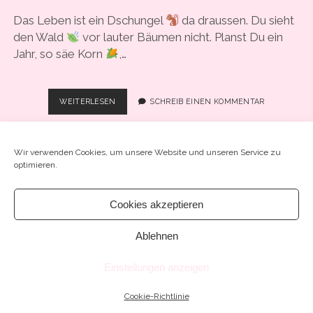
COOKIE-RICHTLINIE (EU)
Das Leben ist ein Dschungel
da draussen. Du sieht
den Wald
vor lauter Bäumen nicht. Planst Du ein
Jahr, so säe Korn
,…
#45
WEITERLESEN
SCHREIB EINEN KOMMENTAR
–
„ERST
HEIRATETE
Wir verwenden Cookies, um unsere Website und unseren Service zu
ICH
optimieren.
DEN
SOHN,
DANN
Cookies akzeptieren
Chosen WordPress Theme
by Compete Themes.
DEN
VATER“
Ablehnen
Einstellungen anzeigen
Cookie-Richtlinie