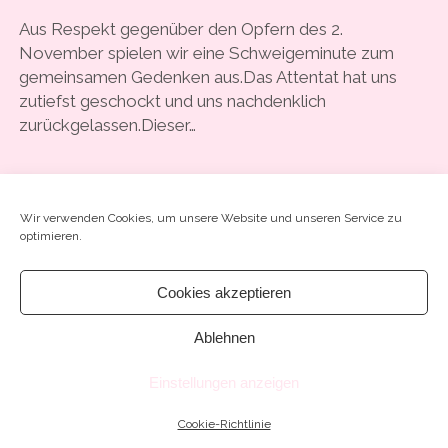
COOKIE-RICHTLINIE (EU)
Aus Respekt gegenüber den Opfern des 2.
November spielen wir eine Schweigeminute zum
gemeinsamen Gedenken aus.Das Attentat hat uns
zutiefst geschockt und uns nachdenklich
zurückgelassen.Dieser…
#57
WEITERLESEN
SCHREIB EINEN KOMMENTAR
–
Wir verwenden Cookies, um unsere Website und unseren Service zu
SCHWEIGEMINUTE
optimieren.
FÜR
DIE
OPFER
Cookies akzeptieren
DES
2.
Ablehnen
Chosen WordPress Theme
by Compete Themes.
NOVEMBER
Einstellungen anzeigen
Cookie-Richtlinie