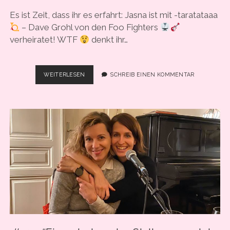
COOKIE-RICHTLINIE (EU)
Es ist Zeit, dass ihr es erfahrt: Jasna ist mit -taratataaa
– Dave Grohl von den Foo Fighters
verheiratet! WTF
denkt ihr…
#33
WEITERLESEN
SCHREIB EINEN KOMMENTAR
–
“SCHLANKHEITSWAHN:
ICH
HUNGERTE
DOCH
NUR
FÜR
IHN!”