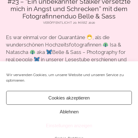
#23 – “Ein unbekannter Stalker versetzte
mich in Angst und Schrecken” mit dem
Fotografinnenduo Belle & Sass
VERÖFFENTLICHT 20. MÄRZ 2020
Es war einmal vor der Quarantäne
, als die
wunderschönen Hochzeitsfotografinnen
Isa &
Natascha
aka
Belle & Sass – Photography for
real people
in unserer Lesestube erschienen und
mit uns…
Wir verwenden Cookies, um unsere Website und unseren Service zu
optimieren.
#23
WEITERLESEN
SCHREIB EINEN KOMMENTAR
–
Cookies akzeptieren
“EIN
UNBEKANNTER
Ablehnen
STALKER
VERSETZTE
MICH
Einstellungen anzeigen
IN
Chosen WordPress Theme
by Compete Themes.
ANGST