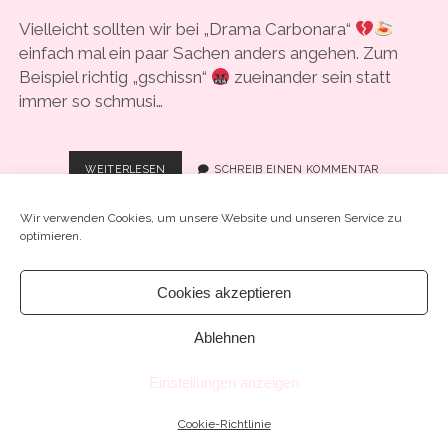
COOKIE-RICHTLINIE (EU)
Vielleicht sollten wir bei „Drama Carbonara“
einfach mal ein paar Sachen anders angehen. Zum
Beispiel richtig „gschissn“
zueinander sein statt
immer so schmusi…
#61
WEITERLESEN
SCHREIB EINEN KOMMENTAR
–
FLUCHT
Wir verwenden Cookies, um unsere Website und unseren Service zu
NACH
optimieren.
VORN
–
“ICH
Cookies akzeptieren
WURDE
Chosen WordPress Theme
by Compete Themes.
ERPRESST“
Ablehnen
Einstellungen anzeigen
Cookie-Richtlinie