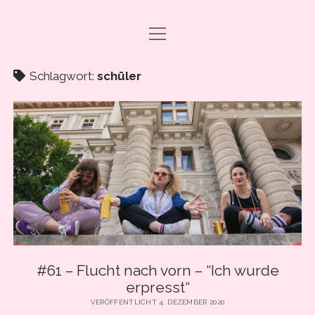
Menü
DRAMA CARBONARA, BABY!
öffnen
ABO & SUPPORT
Schlagwort:
schüler
PODCAST FOLGEN
SHOP
ÜBER UNS
PRESSE
EVENTS & BOOKING
Menü
INFO
öffnen
#61 – Flucht nach vorn – “Ich wurde
IMPRESSUM
erpresst“
facebook
instagram
youtube
email
spotify
ANLEITUNG ZUM PODCAST-HÖREN
VERÖFFENTLICHT 4. DEZEMBER 2020