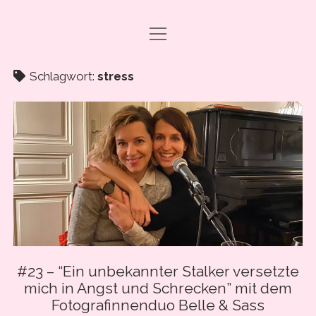
Menü
DRAMA CARBONARA, BABY!
öffnen
ABO & SUPPORT
Schlagwort:
stress
PODCAST FOLGEN
SHOP
ÜBER UNS
PRESSE
EVENTS & BOOKING
Menü
INFO
öffnen
#23 – “Ein unbekannter Stalker versetzte
IMPRESSUM
mich in Angst und Schrecken” mit dem
facebook
instagram
youtube
email
spotify
ANLEITUNG ZUM PODCAST-HÖREN
Fotografinnenduo Belle & Sass