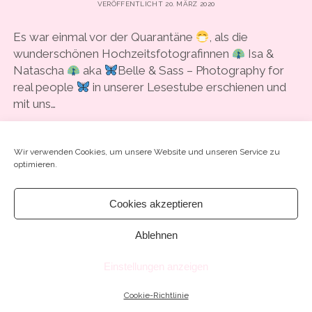
VERÖFFENTLICHT 20. MÄRZ 2020
COOKIE-RICHTLINIE (EU)
Es war einmal vor der Quarantäne
, als die
wunderschönen Hochzeitsfotografinnen
Isa &
Natascha
aka
Belle & Sass – Photography for
real people
in unserer Lesestube erschienen und
mit uns…
#23
Wir verwenden Cookies, um unsere Website und unseren Service zu
WEITERLESEN
SCHREIB EINEN KOMMENTAR
optimieren.
–
“EIN
UNBEKANNTER
Cookies akzeptieren
STALKER
VERSETZTE
MICH
Ablehnen
IN
Chosen WordPress Theme
by Compete Themes.
ANGST
Einstellungen anzeigen
UND
SCHRECKEN”
Cookie-Richtlinie
MIT
DEM