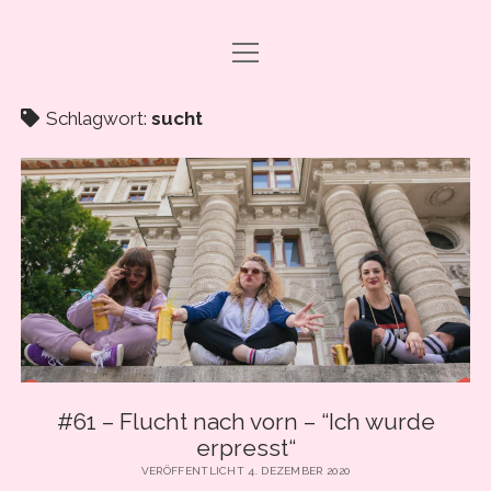
Menü
DRAMA CARBONARA, BABY!
öffnen
ABO & SUPPORT
Schlagwort:
sucht
PODCAST FOLGEN
SHOP
ÜBER UNS
PRESSE
EVENTS & BOOKING
Menü
INFO
öffnen
#61 – Flucht nach vorn – “Ich wurde
IMPRESSUM
erpresst“
facebook
instagram
youtube
email
spotify
ANLEITUNG ZUM PODCAST-HÖREN
VERÖFFENTLICHT 4. DEZEMBER 2020