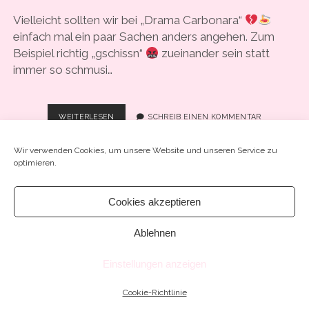
COOKIE-RICHTLINIE (EU)
Vielleicht sollten wir bei „Drama Carbonara“
einfach mal ein paar Sachen anders angehen. Zum
Beispiel richtig „gschissn“
zueinander sein statt
immer so schmusi…
#61
WEITERLESEN
SCHREIB EINEN KOMMENTAR
–
FLUCHT
Wir verwenden Cookies, um unsere Website und unseren Service zu
NACH
optimieren.
VORN
–
“ICH
Cookies akzeptieren
WURDE
Chosen WordPress Theme
by Compete Themes.
ERPRESST“
Ablehnen
Einstellungen anzeigen
Cookie-Richtlinie