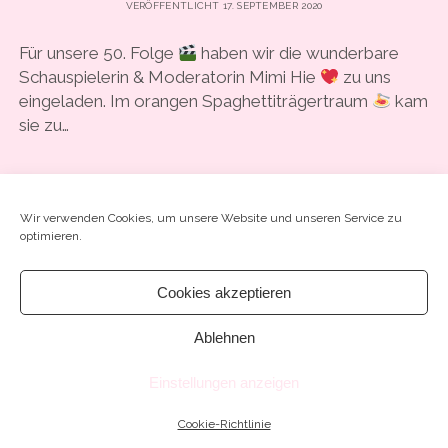
VERÖFFENTLICHT 17. SEPTEMBER 2020
COOKIE-RICHTLINIE (EU)
Für unsere 50. Folge
haben wir die wunderbare
Schauspielerin & Moderatorin Mimi Hie
zu uns
eingeladen. Im orangen Spaghettiträgertraum
kam
sie zu…
#50
WEITERLESEN
SCHREIB EINEN KOMMENTAR
–
Wir verwenden Cookies, um unsere Website und unseren Service zu
„DAS
optimieren.
UNSICHTBARE
KIND
RETTETE
Cookies akzeptieren
UNS
DAS
Ablehnen
Chosen WordPress Theme
by Compete Themes.
LEBEN“
MIT
Einstellungen anzeigen
SCHAUSPIELERIN
&
MODERATORIN
Cookie-Richtlinie
MIMI