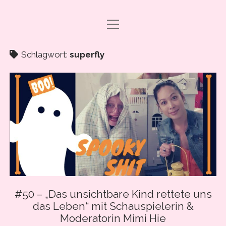
Menü
DRAMA CARBONARA, BABY!
öffnen
ABO & SUPPORT
Schlagwort:
superfly
PODCAST FOLGEN
SHOP
ÜBER UNS
PRESSE
EVENTS & BOOKING
Menü
INFO
öffnen
#50 – „Das unsichtbare Kind rettete uns
IMPRESSUM
das Leben“ mit Schauspielerin &
facebook
instagram
youtube
email
spotify
ANLEITUNG ZUM PODCAST-HÖREN
Moderatorin Mimi Hie