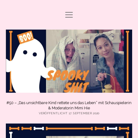
Menü
DRAMA CARBONARA, BABY!
öffnen
ABO & SUPPORT
PODCAST FOLGEN
SHOP
ÜBER UNS
PRESSE
EVENTS & BOOKING
#50 – „Das unsichtbare Kind rettete uns das Leben“ mit Schauspielerin
Menü
& Moderatorin Mimi Hie
INFO
öffnen
VERÖFFENTLICHT 17. SEPTEMBER 2020
IMPRESSUM
facebook
instagram
youtube
email
spotify
ANLEITUNG ZUM PODCAST-HÖREN