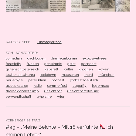
KATEGORIEN:
Uncategorized
SCHLAGWÖRTER:
comedian
dachboden
dramacarbonara
explosivetrees
forestcity
funzen
geheimnis
geist
gespenst
gutenachtösterreich
kabarett
keller
knochen
kokain
leutienantuhuhra
lockdown
maeschen
mord
münchen
neuefolge
peter klien
podcast
podcastsdeutsch
quellekatalog
radio
sommerfest
superfly
tegernsee
therealdonaldtrump
unsichtbar
unsichtbarerfreund
verwandtschaft
whoishie
wien
VORHERIGER BEITRAG
#49 – „Meine Beichte – Mit 18 verführte
ich
meinen Lehrer“