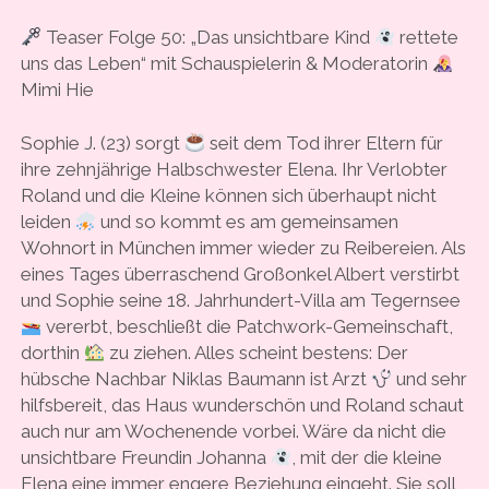
Teaser Folge 50: „Das unsichtbare Kind
rettete
uns das Leben“ mit Schauspielerin & Moderatorin
Mimi Hie
Sophie J. (23) sorgt
seit dem Tod ihrer Eltern für
ihre zehnjährige Halbschwester Elena. Ihr Verlobter
Roland und die Kleine können sich überhaupt nicht
leiden
und so kommt es am gemeinsamen
Wohnort in München immer wieder zu Reibereien. Als
eines Tages überraschend Großonkel Albert verstirbt
und Sophie seine 18. Jahrhundert-Villa am Tegernsee
vererbt, beschließt die Patchwork-Gemeinschaft,
dorthin
zu ziehen. Alles scheint bestens: Der
hübsche Nachbar Niklas Baumann ist Arzt
und sehr
hilfsbereit, das Haus wunderschön und Roland schaut
auch nur am Wochenende vorbei. Wäre da nicht die
unsichtbare Freundin Johanna
, mit der die kleine
Elena eine immer engere Beziehung eingeht. Sie soll