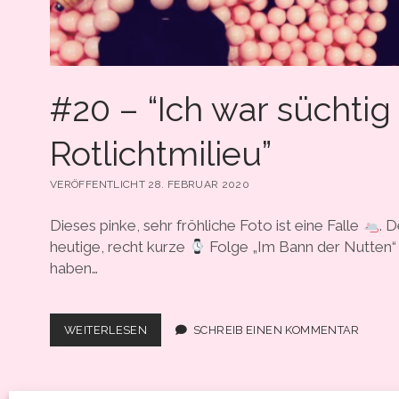
#20 – “Ich war süchti
Rotlichtmilieu”
VERÖFFENTLICHT 28. FEBRUAR 2020
Dieses pinke, sehr fröhliche Foto ist eine Falle
. 
heutige, recht kurze
Folge „Im Bann der Nutten“ 
haben…
#20
WEITERLESEN
SCHREIB EINEN KOMMENTAR
–
“ICH
WAR
SÜCHTIG