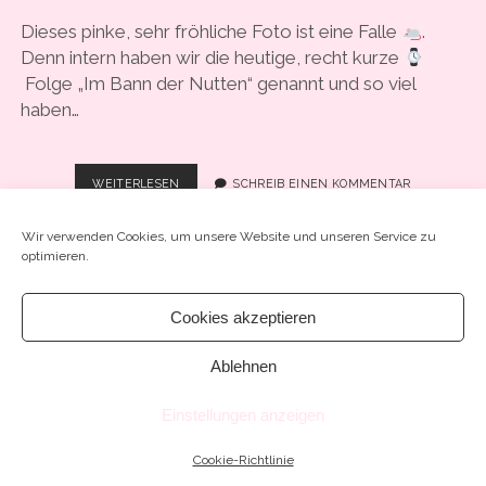
COOKIE-RICHTLINIE (EU)
Dieses pinke, sehr fröhliche Foto ist eine Falle
.
Denn intern haben wir die heutige, recht kurze
Folge „Im Bann der Nutten“ genannt und so viel
haben…
#20
WEITERLESEN
SCHREIB EINEN KOMMENTAR
–
“ICH
Wir verwenden Cookies, um unsere Website und unseren Service zu
WAR
optimieren.
SÜCHTIG
NACH
DEM
Cookies akzeptieren
ROTLICHTMILIEU”
Chosen WordPress Theme
by Compete Themes.
Ablehnen
Einstellungen anzeigen
Cookie-Richtlinie