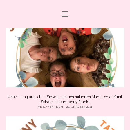
Menü
DRAMA CARBONARA, BABY!
öffnen
ABO & SUPPORT
PODCAST FOLGEN
SHOP
ÜBER UNS
PRESSE
EVENTS & BOOKING
#107 – Unglaublich – “Sie will, dass ich mit ihrem Mann schlafe” mit
Menü
Schauspielerin Jenny Frankl
INFO
öffnen
VERÖFFENTLICHT 22. OKTOBER 2021
IMPRESSUM
facebook
instagram
youtube
email
spotify
ANLEITUNG ZUM PODCAST-HÖREN