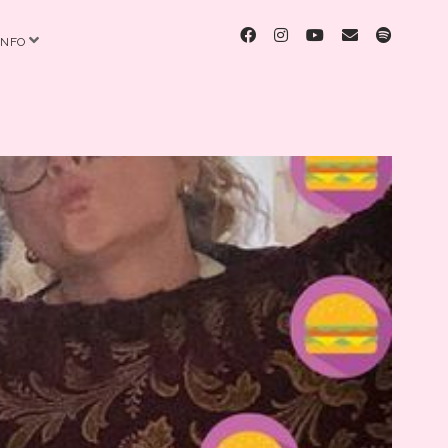
facebook
instagram
youtube
email
spotify
Menü
INFO
öffnen