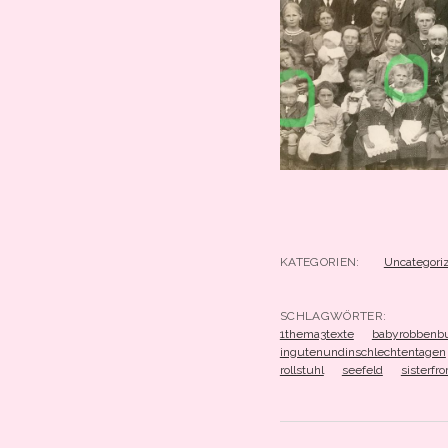
KATEGORIEN:
Uncategori
SCHLAGWÖRTER:
1thema3texte
babyrobbenb
ingutenundinschlechtentagen
rollstuhl
seefeld
sisterfr