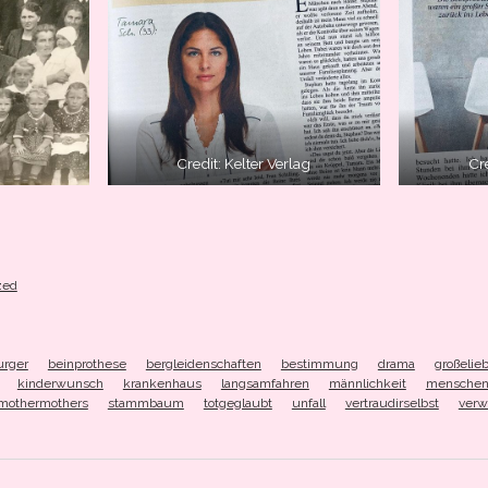
Credit: Kelter Verlag
Cre
zed
urger
beinprothese
bergleidenschaften
bestimmung
drama
großelie
kinderwunsch
krankenhaus
langsamfahren
männlichkeit
menschen
omothermothers
stammbaum
totgeglaubt
unfall
vertraudirselbst
verw