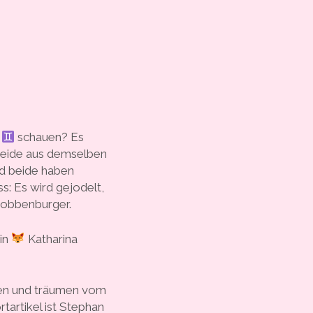
h
schauen? Es
 beide aus demselben
nd beide haben
 Es wird gejodelt,
yrobbenburger.
sin
Katharina
ben und träumen vom
tartikel ist Stephan