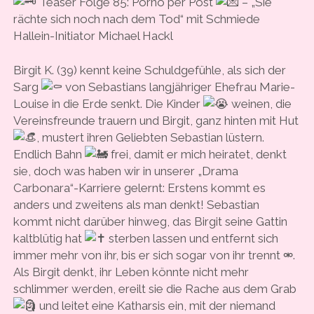
Teaser Folge 85: Porno per Post
– „Sie
rächte sich noch nach dem Tod“ mit Schmiede
Hallein-Initiator Michael Hackl
Birgit K. (39) kennt keine Schuldgefühle, als sich der
Sarg
von Sebastians langjähriger Ehefrau Marie-
Louise in die Erde senkt. Die Kinder
weinen, die
Vereinsfreunde trauern und Birgit, ganz hinten mit Hut
, mustert ihren Geliebten Sebastian lüstern.
Endlich Bahn
frei, damit er mich heiratet, denkt
sie, doch was haben wir in unserer „Drama
Carbonara“-Karriere gelernt: Erstens kommt es
anders und zweitens als man denkt! Sebastian
kommt nicht darüber hinweg, das Birgit seine Gattin
kaltblütig hat
sterben lassen und entfernt sich
immer mehr von ihr, bis er sich sogar von ihr trennt ⚮.
Als Birgit denkt, ihr Leben könnte nicht mehr
schlimmer werden, ereilt sie die Rache aus dem Grab
und leitet eine Katharsis ein, mit der niemand