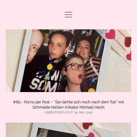
Menü
DRAMA CARBONARA, BABY!
öffnen
ABO & SUPPORT
PODCAST FOLGEN
SHOP
ÜBER UNS
PRESSE
EVENTS & BOOKING
#85 – Porno per Post – “Sie rächte sich noch nach dem Tod” mit
Menü
Schmiede Hallein-Initiator Michael Hackl
INFO
öffnen
VERÖFFENTLICHT 20. MAI 2021
IMPRESSUM
facebook
instagram
youtube
email
spotify
ANLEITUNG ZUM PODCAST-HÖREN