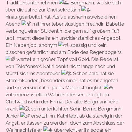
Traditionsunternehmen
Bergmann, wo sie sich
über die Jahre zur Chefsekretärin
hinaufgearbeitet hat. Als sie ausnahmsweise einen
Abend
mit ihrer lebenslustigen Freundin Babette
verbringt, einer Studentin, die gern auf großem Fuß
lebt, macht diese ihr ein unwiderstehliches Angebot.
Ein Nebenjob, anonym
, spassig und kein
bisschen gefährlich und am Ende des Regenbogens
wartet ein großer Topf voll Gold. Die Rede ist
von Telefonsex. Kathi denkt nicht lange nach und
stürzt sich ins Abenteuer
. Schon bald hat sie
Stammkunden, besonders einer hat es ihr angetan
und sie versucht ihn, jedes Mal bestmöglich
zufriedenzustellen.Währenddessen erfolgt ein
Chefwechsel in der Firma. Der alte Bergmann wird
krank
, sein unterkühlter Sohn Bernd Bergmann
Junior
ersetzt ihn. Kathi lebt ab da ständig in der
Angst, entlassen zu werden, doch zum Abschluss der
Weihnachtsfeier
überreicht er ihr sogar ein